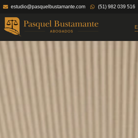
estudio@pasquelbustamante.com
(51) 982 039 516
E