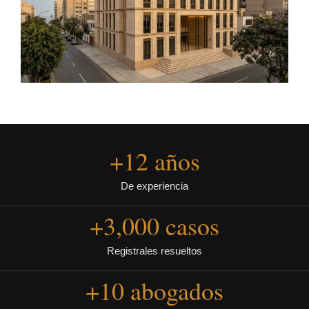
+
12
 años
De experiencia
+
3,000
 casos
Registrales resueltos
+
10
 abogados