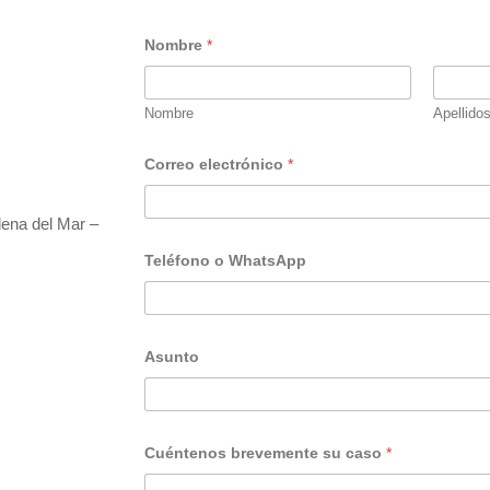
Nombre
*
Nombre
Apellido
Correo electrónico
*
lena del Mar –
A
Teléfono o WhatsApp
s
u
n
t
o
c
Asunto
a
s
o
b
r
Cuéntenos brevemente su caso
*
e
v