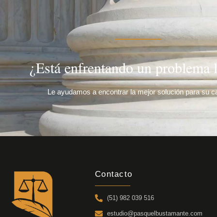
¿Está enfrentando un problema l
Le ayudamos a encontrar la mejor solución para su c
Contacto
(51) 982 039 516
estudio@pasquelbustamante.com